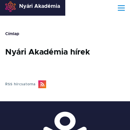
Nyári Akadémia
Ugrás a tartalomra
Menü
Címlap
Morzsa
Nyári Akadémia hírek
RSS hírcsatorna