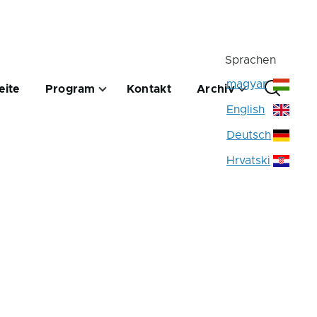
Sprachen
ció
magyar
eite
Program
Kontakt
Archiv
English
Deutsch
Hrvatski