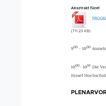
Absztrakt füzet
PROGR
(711.23 KB)
00
00
9
- 10
Anmel
00
10
10
- 10
Die Ve
József Hochschule
PLENARVO