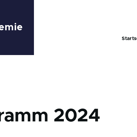
emie
Fő
navigá
Starts
Unternavigation von Program
Unternavigation von Archiv
igation
ramm 2024