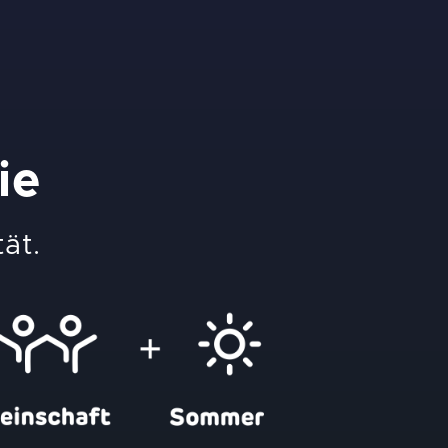
ie
tät.